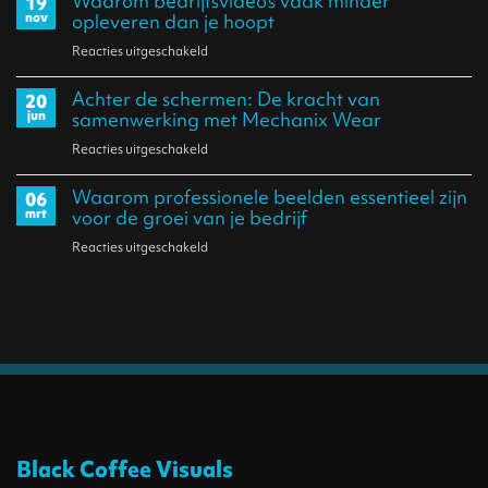
Waarom bedrijfs­video’s vaak minder
19
grootste
nov
opleveren dan je hoopt
belangrijker
fout
Reacties uitgeschakeld
voor
is
die
Waarom
dan
bedrijven
Achter de schermen: De kracht van
20
bedrijfs­
de
jun
samenwerking met Mechanix Wear
maken:
video’s
vorm
communiceren
Reacties uitgeschakeld
voor
vaak
alsof
Achter
minder
Waarom professionele beelden essentieel zijn
06
iedereen
de
mrt
voor de groei van je bedrijf
opleveren
al
schermen:
dan
Reacties uitgeschakeld
voor
weet
De
je
Waarom
wat
kracht
hoopt
professionele
je
van
beelden
doet
samenwerking
essentieel
met
zijn
Mechanix
voor
Wear
de
Black Coffee Visuals
groei