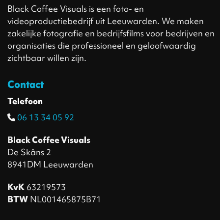
van
Black Coffee Visuals is een foto- en
je
videoproductiebedrijf uit Leeuwarden. We maken
bedrijf
zakelijke fotografie en bedrijfsfilms voor bedrijven en
organisaties die professioneel en geloofwaardig
zichtbaar willen zijn.
Contact
Telefoon
06 13 34 05 92‬
Black Coffee Visuals
De Skâns 2
8941DM Leeuwarden
KvK
63219573
BTW
NL001465875B71