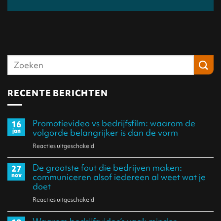
RECENTE BERICHTEN
Promotievideo vs bedrijfsfilm: waarom de
16
jan
volgorde belangrijker is dan de vorm
Reacties uitgeschakeld
voor
Promotievideo
De grootste fout die bedrijven maken:
27
vs
nov
communiceren alsof iedereen al weet wat je
bedrijfsfilm:
doet
waarom
Reacties uitgeschakeld
voor
de
De
volgorde