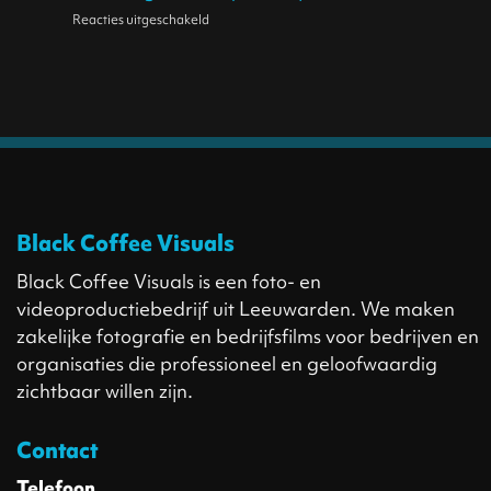
schermen:
dan
Reacties uitgeschakeld
voor
weet
De
je
Waarom
wat
kracht
hoopt
professionele
je
van
beelden
doet
samenwerking
essentieel
met
zijn
Mechanix
voor
Wear
de
Black Coffee Visuals
groei
van
Black Coffee Visuals is een foto- en
je
videoproductiebedrijf uit Leeuwarden. We maken
bedrijf
zakelijke fotografie en bedrijfsfilms voor bedrijven en
organisaties die professioneel en geloofwaardig
zichtbaar willen zijn.
Contact
Telefoon