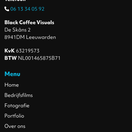
06 13 34 05 92‬
Black Coffee Visuals
De Skâns 2
8941DM Leeuwarden
KvK
63219573
BTW
NL001465875B71
Menu
Home
Bedrijfsfilms
Fotografie
Portfolio
Over ons