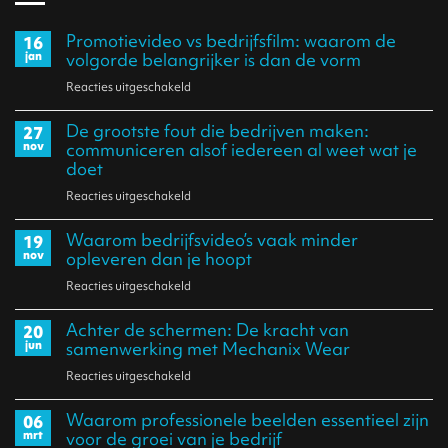
Promotievideo vs bedrijfsfilm: waarom de
16
jan
volgorde belangrijker is dan de vorm
Reacties uitgeschakeld
voor
Promotievideo
De grootste fout die bedrijven maken:
27
vs
nov
communiceren alsof iedereen al weet wat je
bedrijfsfilm:
doet
waarom
Reacties uitgeschakeld
voor
de
De
Waarom bedrijfs­video’s vaak minder
volgorde
19
grootste
nov
opleveren dan je hoopt
belangrijker
fout
Reacties uitgeschakeld
voor
is
die
Waarom
dan
bedrijven
Achter de schermen: De kracht van
20
bedrijfs­
de
jun
samenwerking met Mechanix Wear
maken:
video’s
vorm
communiceren
Reacties uitgeschakeld
voor
vaak
alsof
Achter
minder
Waarom professionele beelden essentieel zijn
06
iedereen
de
mrt
voor de groei van je bedrijf
opleveren
al