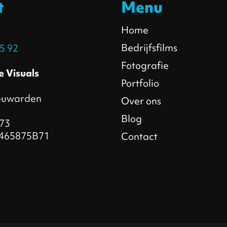
t
Menu
Home
Bedrijfsfilms
5 92‬
Fotografie
e Visuals
Portfolio
euwarden
Over ons
Blog
73
465875B71
Contact