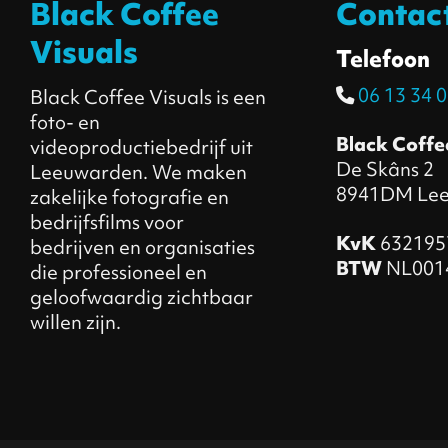
Black Coffee
Contac
Visuals
Telefoon
06 13 34 0
Black Coffee Visuals is een
foto- en
Black Coffe
videoproductiebedrijf uit
De Skâns 2
Leeuwarden. We maken
8941DM Le
zakelijke fotografie en
bedrijfsfilms voor
KvK
632195
bedrijven en organisaties
BTW
NL001
die professioneel en
geloofwaardig zichtbaar
willen zijn.