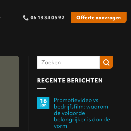
t
Offerte aanvragen
06 13 34 05 92‬
RECENTE BERICHTEN
Promotievideo vs
16
jan
bedrijfsfilm: waarom
de volgorde
belangrijker is dan de
vorm