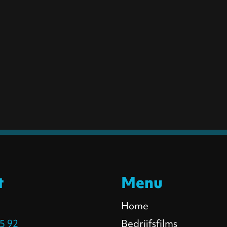
t
Menu
Home
Bedrijfsfilms
5 92‬