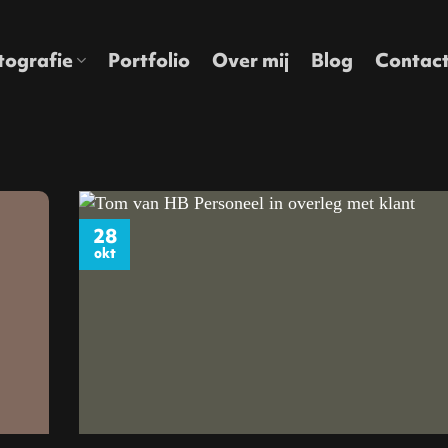
tografie
Portfolio
Over mij
Blog
Contac
28
okt