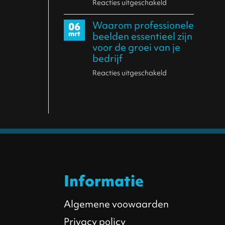
weet
Reacties uitgeschakeld
voor
opleveren
wat
Achter
dan
Waarom professionele
06
je
de
je
mrt
beelden essentieel zijn
doet
schermen:
voor de groei van je
hoopt
De
bedrijf
kracht
Reacties uitgeschakeld
voor
van
Waarom
samenwerking
professionele
met
beelden
Mechanix
essentieel
Wear
zijn
voor
de
groei
Informatie
van
je
Algemene voowaarden
bedrijf
Privacy policy