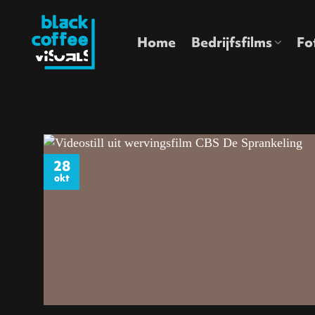
Ga
naar
Home
Bedrijfsfilms
Fo
inhoud
28
okt