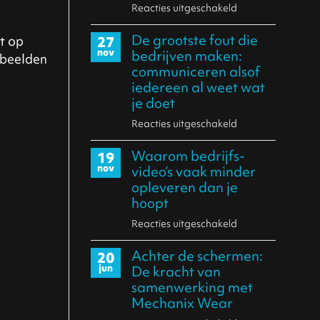
Reacties uitgeschakeld
voor
Promotievideo
De grootste fout die
t op
27
vs
nov
bedrijven maken:
 beelden
bedrijfsfilm:
communiceren alsof
waarom
iedereen al weet wat
de
je doet
volgorde
Reacties uitgeschakeld
voor
belangrijker
De
is
Waarom bedrijfs­
19
grootste
nov
video’s vaak minder
dan
fout
opleveren dan je
de
die
hoopt
vorm
bedrijven
Reacties uitgeschakeld
voor
maken:
Waarom
communiceren
Achter de schermen:
20
bedrijfs­
alsof
jun
De kracht van
video’s
samenwerking met
iedereen
vaak
Mechanix Wear
al
minder