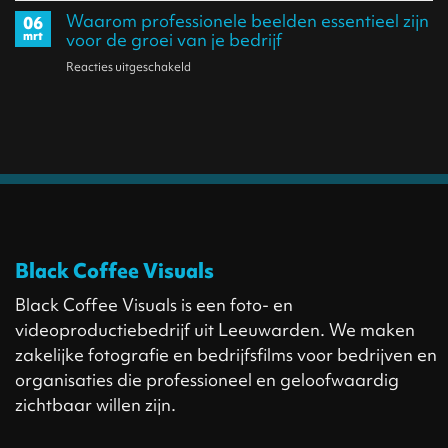
Achter
minder
Waarom professionele beelden essentieel zijn
06
iedereen
de
mrt
voor de groei van je bedrijf
opleveren
al
schermen:
dan
Reacties uitgeschakeld
voor
weet
De
je
Waarom
wat
kracht
hoopt
professionele
je
van
beelden
doet
samenwerking
essentieel
met
zijn
Mechanix
voor
Wear
de
Black Coffee Visuals
groei
van
Black Coffee Visuals is een foto- en
je
videoproductiebedrijf uit Leeuwarden. We maken
bedrijf
zakelijke fotografie en bedrijfsfilms voor bedrijven en
organisaties die professioneel en geloofwaardig
zichtbaar willen zijn.