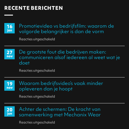
RECENTE BERICHTEN
Promotievideo vs bedrijfsfilm: waarom de
16
jan
volgorde belangrijker is dan de vorm
Reacties uitgeschakeld
voor
Promotievideo
De grootste fout die bedrijven maken:
27
vs
nov
communiceren alsof iedereen al weet wat je
bedrijfsfilm:
doet
waarom
Reacties uitgeschakeld
voor
de
De
Waarom bedrijfs­video’s vaak minder
volgorde
19
grootste
nov
opleveren dan je hoopt
belangrijker
fout
Reacties uitgeschakeld
voor
is
die
Waarom
dan
bedrijven
Achter de schermen: De kracht van
20
bedrijfs­
de
jun
samenwerking met Mechanix Wear
maken:
video’s
vorm
communiceren
Reacties uitgeschakeld
voor
vaak
alsof