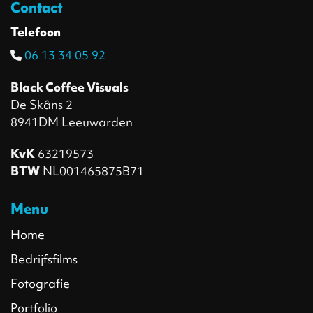
Contact
Telefoon
06 13 34 05 92‬
Black Coffee Visuals
De Skâns 2
8941DM Leeuwarden
KvK
63219573
BTW
NL001465875B71
Menu
Home
Bedrijfsfilms
Fotografie
Portfolio